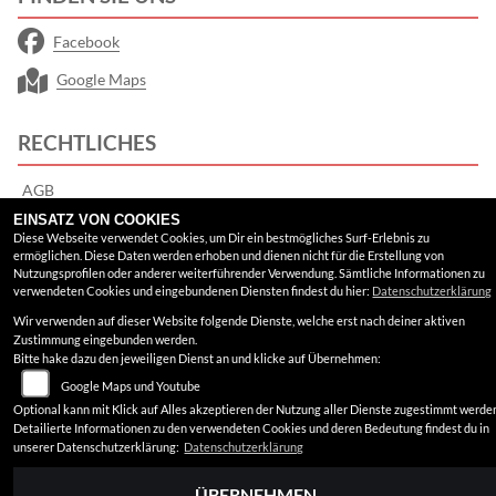
Facebook
Google Maps
RECHTLICHES
AGB
EINSATZ VON COOKIES
Impressum
Diese Webseite verwendet Cookies, um Dir ein bestmögliches Surf-Erlebnis zu
ermöglichen. Diese Daten werden erhoben und dienen nicht für die Erstellung von
Datenschutz
Nutzungsprofilen oder anderer weiterführender Verwendung. Sämtliche Informationen zu
verwendeten Cookies und eingebundenen Diensten findest du hier:
Datenschutzerklärung
Disclaimer
Wir verwenden auf dieser Website folgende Dienste, welche erst nach deiner aktiven
Zustimmung eingebunden werden.
Barrierefreiheit
Bitte hake dazu den jeweiligen Dienst an und klicke auf Übernehmen:
Google Maps und Youtube
Optional kann mit Klick auf Alles akzeptieren der Nutzung aller Dienste zugestimmt werde
Detailierte Informationen zu den verwendeten Cookies und deren Bedeutung findest du in
unserer Datenschutzerklärung:
Datenschutzerklärung
ÜBERNEHMEN