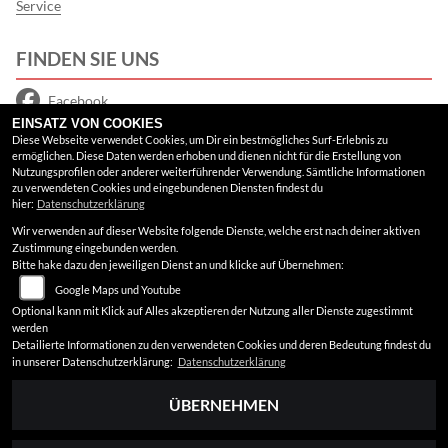
Service
FINDEN SIE UNS
Facebook
EINSATZ VON COOKIES
Google Maps
Diese Webseite verwendet Cookies, um Dir ein bestmögliches Surf-Erlebnis zu
ermöglichen. Diese Daten werden erhoben und dienen nicht für die Erstellung von
Nutzungsprofilen oder anderer weiterführender Verwendung. Sämtliche Informationen
RECHTLICHES
zu verwendeten Cookies und eingebundenen Diensten findest du
hier:
Datenschutzerklärung
Wir verwenden auf dieser Website folgende Dienste, welche erst nach deiner aktiven
AGB
Zustimmung eingebunden werden.
Bitte hake dazu den jeweiligen Dienst an und klicke auf Übernehmen:
Impressum
Google Maps und Youtube
Datenschutz
Optional kann mit Klick auf Alles akzeptieren der Nutzung aller Dienste zugestimmt
werden
Disclaimer
Detailierte Informationen zu den verwendeten Cookies und deren Bedeutung findest du
in unserer Datenschutzerklärung:
Datenschutzerklärung
Barrierefreiheit
ÜBERNEHMEN